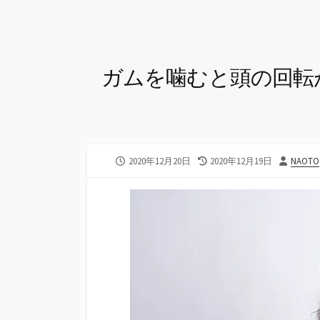
ガムを噛むと頭の回転
公
最
投
2020年12月20日
2020年12月19日
NAOTO
開
終
稿
日
更
者
新
日