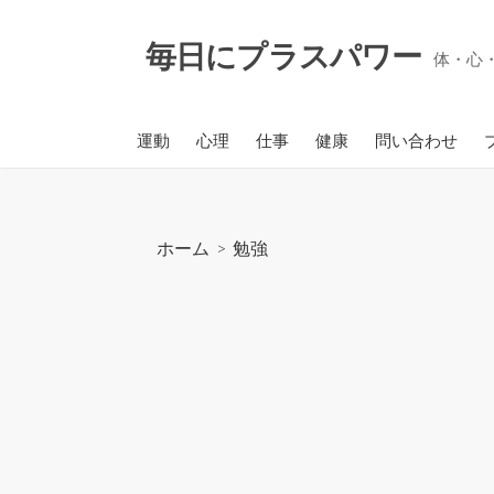
コ
ン
毎日にプラスパワー
体・心
テ
ン
ツ
運動
心理
仕事
健康
問い合わせ
へ
ス
キ
ッ
ホーム
>
勉強
プ