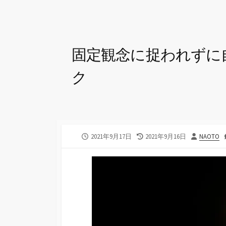
固定観念に捉われずに
ク
公
最
投
2021年9月17日
2021年9月16日
NAOTO
開
終
稿
日
更
者
新
日