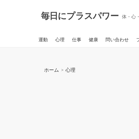
コ
ン
毎日にプラスパワー
体・心
テ
ン
ツ
運動
心理
仕事
健康
問い合わせ
へ
ス
キ
ッ
ホーム
>
心理
プ