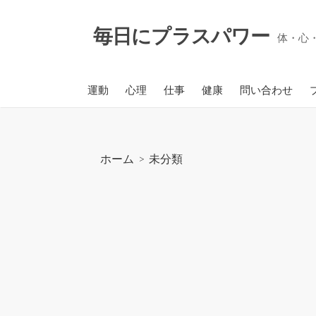
コ
ン
毎日にプラスパワー
体・心
テ
ン
ツ
運動
心理
仕事
健康
問い合わせ
へ
ス
キ
ッ
ホーム
>
未分類
プ