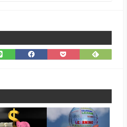
Feedly
LINE
Facebook
Pocket
で
で
で
に
購
シ
シ
保
読
ェ
ェ
存
ア
ア