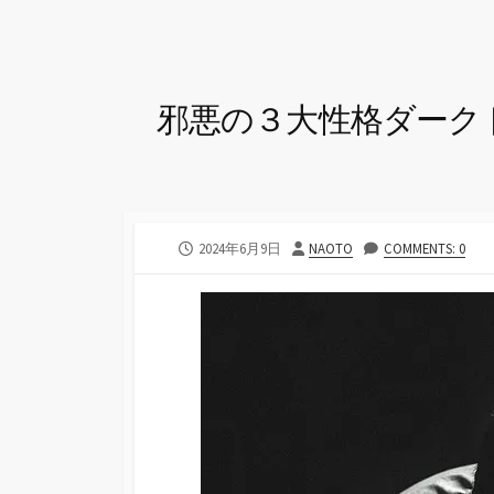
邪悪の３大性格ダーク
公
投
2024年6月9日
NAOTO
COMMENTS: 0
開
稿
日
者