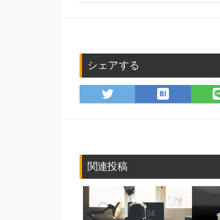
シェアする
は
Twitter
て
で
な
シ
ブ
ェ
ッ
ア
ク
マ
関連投稿
ー
ク
に
保