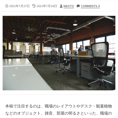
公
最
投
2021年7月27日
2021年7月26日
NAOTO
COMMENTS: 0
開
終
稿
日
更
者
新
日
本稿で注目するのは、職場のレイアウトやデスク・観葉植物
などのオブジェクト、雑音、部屋の明るさといった、職場の