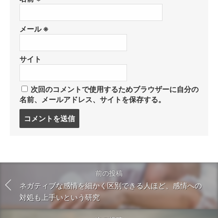
メール
※
サイト
次回のコメントで使用するためブラウザーに自分の
名前、メールアドレス、サイトを保存する。
コ
メ
ン
ト
す
る
前の投稿
ネガティブな感情を細かく区別できる人ほど、感情への
対処も上手いという研究