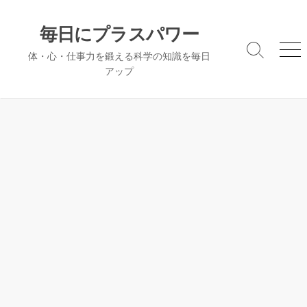
コ
ン
毎日にプラスパワー
テ
検
メ
体・心・仕事力を鍛える科学の知識を毎日
ン
索
ニ
アップ
ツ
切
ュ
へ
り
ー
替
ス
え
キ
ッ
プ