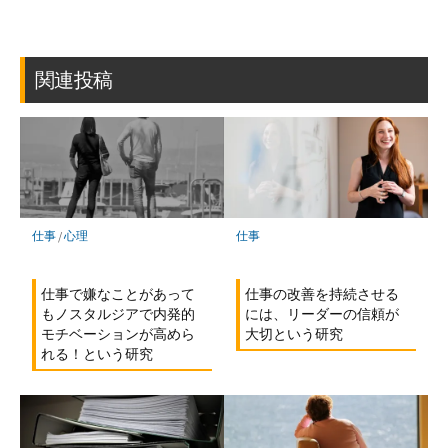
ブ
読
ェ
ェ
ェ
存
ッ
ア
ア
ア
ク
マ
関連投稿
ー
ク
に
保
存
仕事
/
心理
仕事
仕事で嫌なことがあって
仕事の改善を持続させる
もノスタルジアで内発的
には、リーダーの信頼が
モチベーションが高めら
大切という研究
れる！という研究