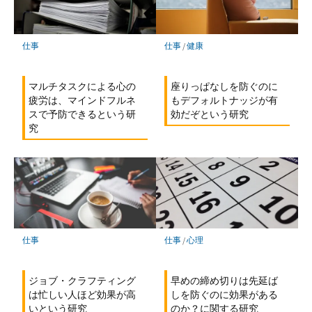
仕事
仕事
/
健康
マルチタスクによる心の
座りっぱなしを防ぐのに
疲労は、マインドフルネ
もデフォルトナッジが有
スで予防できるという研
効だぞという研究
究
仕事
/
心理
仕事
早めの締め切りは先延ば
ジョブ・クラフティング
しを防ぐのに効果がある
は忙しい人ほど効果が高
のか？に関する研究
いという研究