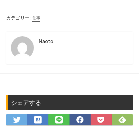
カテゴリー:
仕事
Naoto
シェアする
は
Fee
Twitter
LINE
Facebook
Pocket
て
で
で
で
で
に
な
購
シ
シ
シ
保